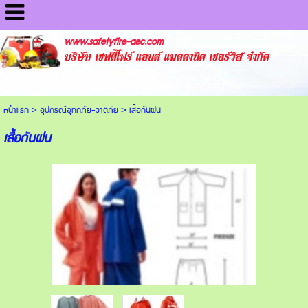
www.safetyfire-aec.com
บริษัท เซฟตี้ไฟร์ แอนด์ แมคคานิค เซอร์วิส จำกัด
หน้าแรก
>
อุปกรณ์อุทกภัย-วาตภัย
>
เสื้อกันฝน
เสื้อกันฝน