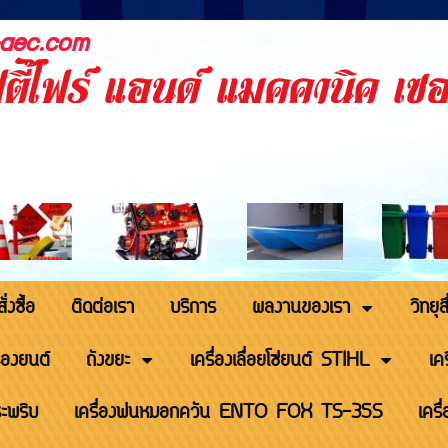
-aec.com
ตี้ไฟร์ แอนด์ แมคคานิค เซอ
ั่งซื้อ
ติดต่อเรา
บริการ
ผลงานของเรา
วิทยุ
่องยนต์
ถังขยะ
เครื่องเลื่อยโซ่ยนต์ STIHL
เค
ะพริบ
เครื่องพ่นหมอกควัน ENTO FOX TS-35S
เคร