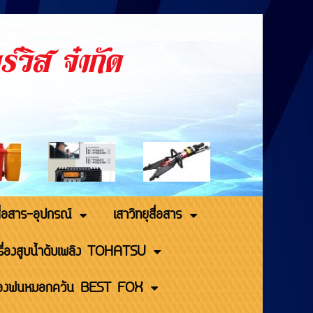
ร์วิส จำกัด
สื่อสาร-อุปกรณ์
เสาวิทยุสื่อสาร
รื่องสูบน้ำดับเพลิง TOHATSU
ื่องพ่นหมอกควัน BEST FOX