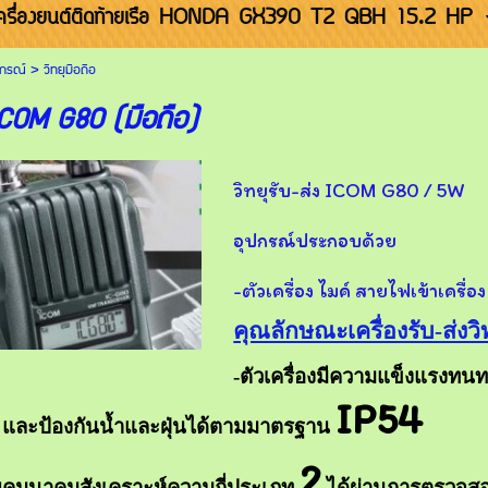
ครื่องยนต์ติดท้ายเรือ HONDA GX390 T2 QBH 15.2 HP
ุปกรณ์
>
วิทยุมือถือ
 ICOM G80 (มือถือ)
วิทยุรับ-ส่ง ICOM G80 / 5W
อุปกรณ์ประกอบด้วย
-ตัวเครื่อง ไมค์ สายไฟเข้าเครื่อง ข
คุณลักษณะเครื่องรับ-ส่งวิ
-ตัวเครื่องมีความแข็งแรง
F
IP54
และป้องกันน้ำและฝุ่นได้ตามมาตรฐาน
2
ิทยุคมนาคมสังเคราะห์ความถี่ประเภท
ได้ผ่านการตรวจส