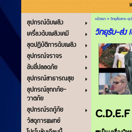
เ
หน้าแรก
>
วิทยุสื่อสาร-อ
อุปกรณ์ดับพลิง
วิทยุรับ-ส่ง
เครื่องดับเพลิงเคมี
ชุดปฏิบัติการดับเพลิง
อุปกรณ์จราจร
ขับขี่ปลอดภัย
อุปกรณ์สาธารณสุข
อุปกรณ์อุทกภัย-
วาตภัย
อุปกรณ์รถกู้ภัย
C.D.E.
วัสดุการแพทย์
-
เป็นเครื่องว