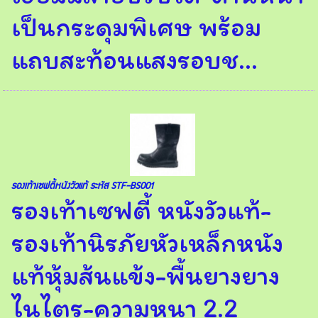
เป็นกระดุมพิเศษ พร้อม
แถบสะท้อนแสงรอบช...
รองเท้าเซฟตี้หนังวัวแท้ ระหัส STF-BS001
รองเท้าเซฟตี้ หนังวัวแท้-
รองเท้านิรภัยหัวเหล็กหนัง
แท้หุ้มส้นแข้ง-พื้นยางยาง
ไนไตร-ความหนา 2.2