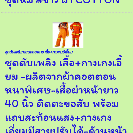
ชุดดับเพลิงภายนอกอาคาร เสื้อ+กางเกงมีเอี้ยม
ชุดดับเพลิง เสื้อ+กางเกงเอี้
ยม -ผลิตจากผ้าคอตตอน
หนาพิเศษ-เสื้อผ่าหน้ายาว
40 นิ้ว ติดตะขอสับ พร้อม
แถบสะท้อนแสง+กางเกง
เอี่ยมมีสายปรับได้-ด้านหน้า